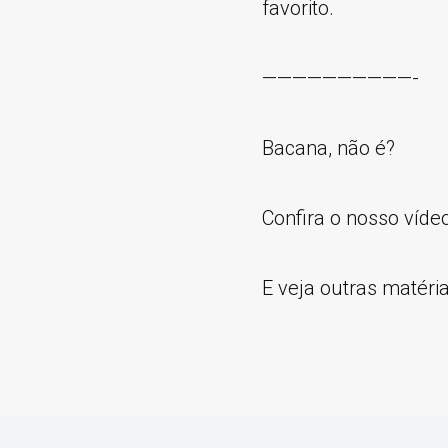
favorito.
——————————-
Bacana, não é?
Confira o nosso víde
E veja outras matéri