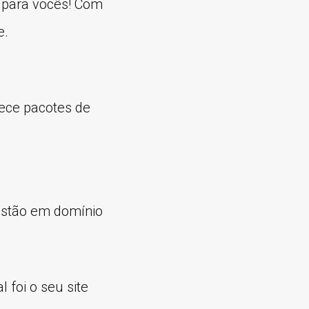
 para vocês! Com
e.
rece pacotes de
estão em domínio
 foi o seu site