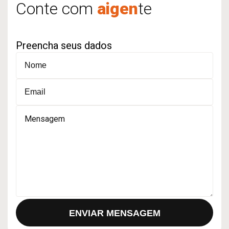
Conte com
aigen
te
Alternative:
Preencha seus dados