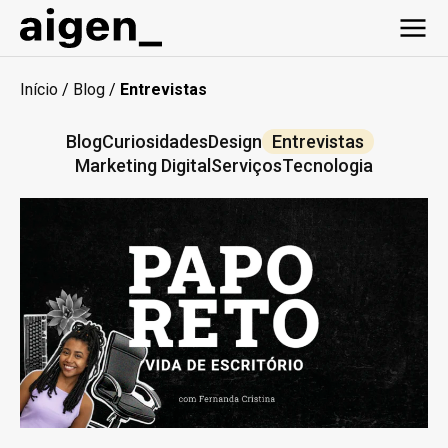
Início
/
Blog
/
Entrevistas
Blog
Curiosidades
Design
Entrevistas
Marketing Digital
Serviços
Tecnologia